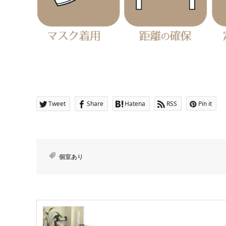
Tweet
Share
Hatena
RSS
Pin it
個室あり