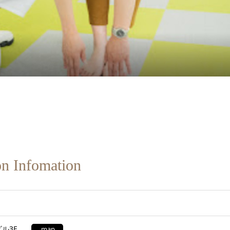
on Infomation
町ビル3F
map