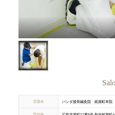
Sal
店舗名
パンダ接骨鍼灸院 紙屋町本院
所在地
広島市基町11番5号 和光紙屋