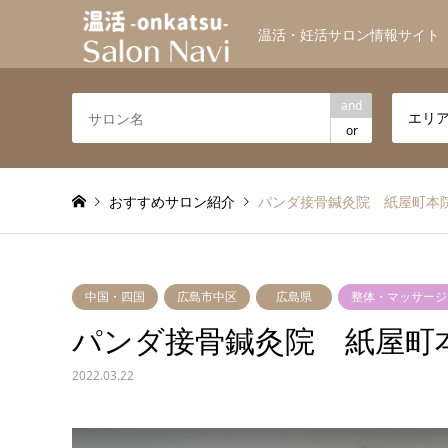
温活・妊活サロン情報サイト
and
エリ
or
おすすめサロン紹介
パンダ接骨鍼灸院 紙屋町本
中国・四国
広島市中区
広島県
整体・マッサージ
パンダ接骨鍼灸院 紙屋町
2022.03.22