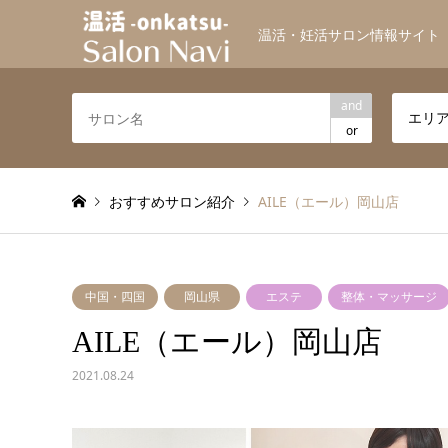
温活・妊活サロン情報サイト
and
エリ
or
おすすめサロン紹介
AILE（エール）岡山店
中国・四国
岡山県
エステ
整体・マッサージ
AILE（エール）岡山店
2021.08.24