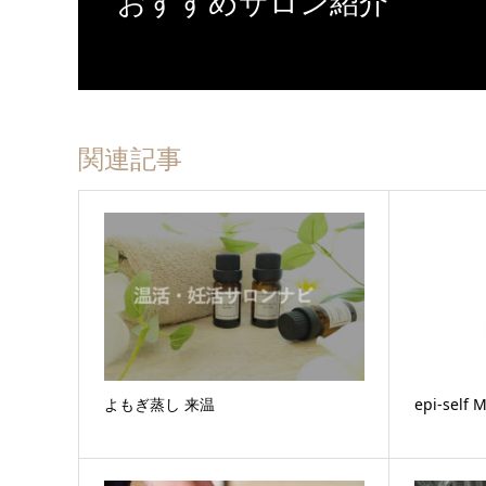
おすすめサロン紹介
関連記事
よもぎ蒸し 来温
epi-self 