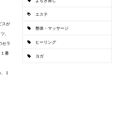
よもぎ蒸し
エステ
ビスが
整体・マッサージ
イツ、
ヒーリング
のセラ
、１番
ヨガ
め、１