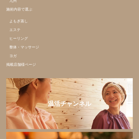
九州
施術内容で選ぶ
よもぎ蒸し
エステ
ヒーリング
整体・マッサージ
ヨガ
掲載店舗様ページ
温活チャンネル