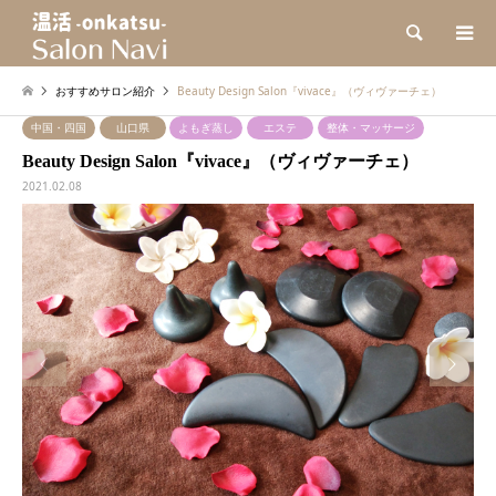
検索
おすすめサロン紹介
Beauty Design Salon『vivace』（ヴィヴァーチェ）
中国・四国
山口県
よもぎ蒸し
エステ
整体・マッサージ
Beauty Design Salon『vivace』（ヴィヴァーチェ）
2021.02.08

