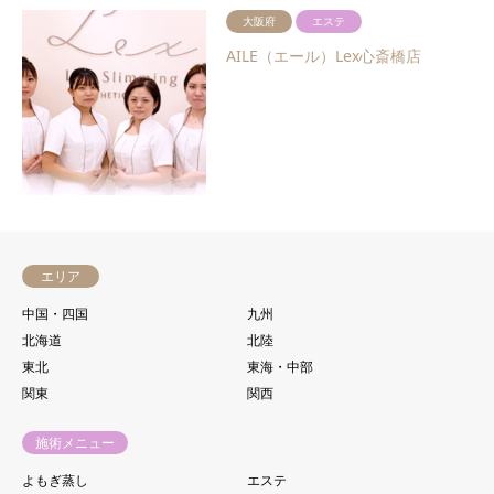
大阪府
エステ
AILE（エール）Lex心斎橋店
エリア
中国・四国
九州
北海道
北陸
東北
東海・中部
関東
関西
施術メニュー
よもぎ蒸し
エステ