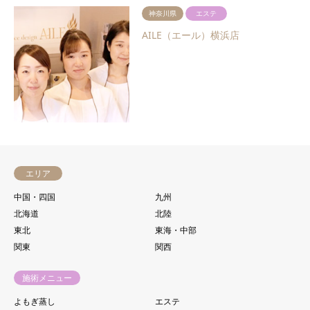
神奈川県
エステ
AILE（エール）横浜店
エリア
中国・四国
九州
北海道
北陸
東北
東海・中部
関東
関西
施術メニュー
よもぎ蒸し
エステ