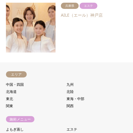
兵庫県
エステ
AILE（エール）神戸店
エリア
中国・四国
九州
北海道
北陸
東北
東海・中部
関東
関西
施術メニュー
よもぎ蒸し
エステ